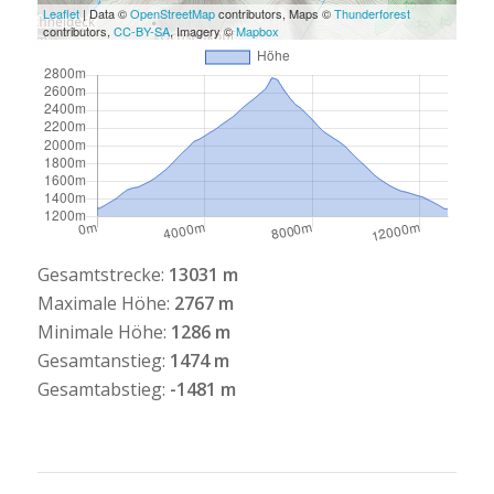
Leaflet
| Data ©
OpenStreetMap
contributors, Maps ©
Thunderforest
contributors,
CC-BY-SA
, Imagery ©
Mapbox
Gesamtstrecke:
13031 m
Maximale Höhe:
2767 m
Minimale Höhe:
1286 m
Gesamtanstieg:
1474 m
Gesamtabstieg:
-1481 m