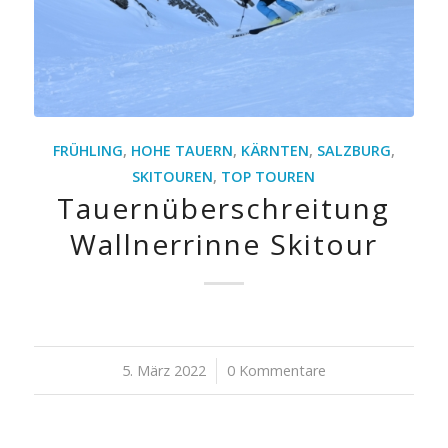
FRÜHLING
,
HOHE TAUERN
,
KÄRNTEN
,
SALZBURG
,
SKITOUREN
,
TOP TOUREN
Tauernüberschreitung
Wallnerrinne Skitour
5. März 2022
/
0 Kommentare