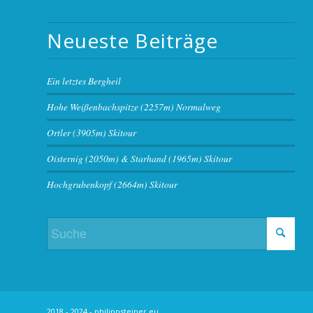
Neueste Beiträge
Ein letztes Bergheil
Hohe Weißenbachspitze (2257m) Normalweg
Ortler (3905m) Skitour
Oisternig (2050m) & Starhand (1965m) Skitour
Hochgrubenkopf (2664m) Skitour
2018 - 2024 - philippsteiner.eu