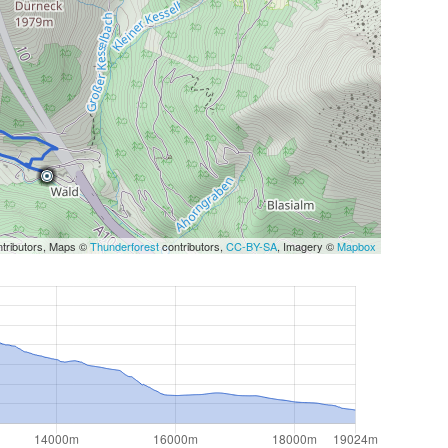
tributors, Maps ©
Thunderforest
contributors,
CC-BY-SA
, Imagery ©
Mapbox