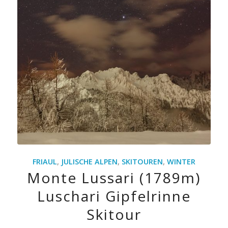
FRIAUL
,
JULISCHE ALPEN
,
SKITOUREN
,
WINTER
Monte Lussari (1789m)
Luschari Gipfelrinne
Skitour