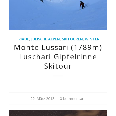
FRIAUL
,
JULISCHE ALPEN
,
SKITOUREN
,
WINTER
Monte Lussari (1789m)
Luschari Gipfelrinne
Skitour
22. März 2018
/
0 Kommentare