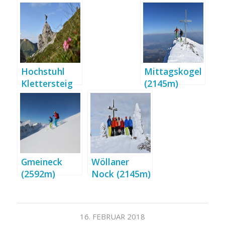
Hochstuhl
Mittagskogel
Klettersteig
(2145m)
(2236m)
Skitour
Gmeineck
Wöllaner
(2592m)
Nock (2145m)
Skitour
Skitour
16. FEBRUAR 2018