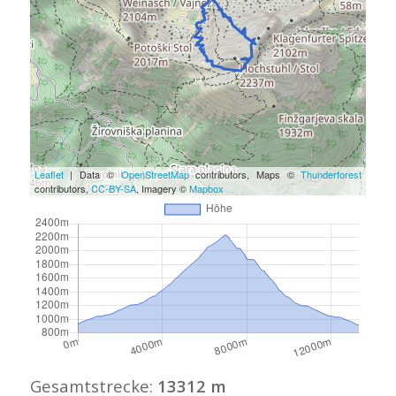
Leaflet
| Data ©
OpenStreetMap
contributors, Maps ©
Thunderforest
contributors,
CC-BY-SA
, Imagery ©
Mapbox
Gesamtstrecke:
13312 m